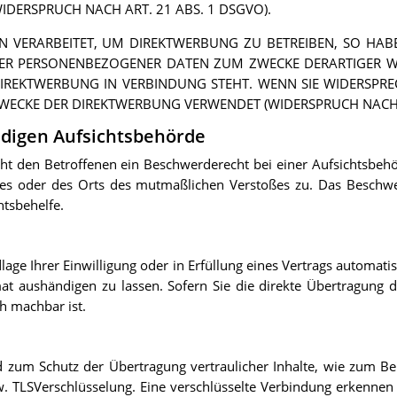
DERSPRUCH NACH ART. 21 ABS. 1 DSGVO).
VERARBEITET, UM DIREKTWERBUNG ZU BETREIBEN, SO HABEN
DER PERSONENBEZOGENER DATEN ZUM ZWECKE DERARTIGER W
 DIREKTWERBUNG IN VERBINDUNG STEHT. WENN SIE WIDERSP
WECKE DER DIREKTWERBUNG VERWENDET (WIDERSPRUCH NACH A
ndigen Aufsichtsbehörde
t den Betroffenen ein Beschwerderecht bei einer Aufsichtsbehö
tzes oder des Orts des mutmaßlichen Verstoßes zu. Das Beschw
htsbehelfe.
t
age Ihrer Einwilligung oder in Erfüllung eines Vertrags automatis
t aushändigen zu lassen. Sofern Sie die direkte Übertragung 
ch machbar ist.
d zum Schutz der Übertragung vertraulicher Inhalte, wie zum Bei
w. TLSVerschlüsselung. Eine verschlüsselte Verbindung erkennen