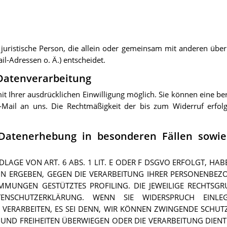
er juristische Person, die allein oder gemeinsam mit anderen üb
l-Adressen o. Ä.) entscheidet.
 Datenverarbeitung
 Ihrer ausdrücklichen Einwilligung möglich. Sie können eine berei
E-Mail an uns. Die Rechtmäßigkeit der bis zum Widerruf erfol
Datenerhebung in besonderen Fällen sowie
GE VON ART. 6 ABS. 1 LIT. E ODER F DSGVO ERFOLGT, HABE
ION ERGEBEN, GEGEN DIE VERARBEITUNG IHRER PERSONENBE
TIMMUNGEN GESTÜTZTES PROFILING. DIE JEWEILIGE RECHTSG
TENSCHUTZERKLÄRUNG. WENN SIE WIDERSPRUCH EINLE
VERARBEITEN, ES SEI DENN, WIR KÖNNEN ZWINGENDE SCHUT
TE UND FREIHEITEN ÜBERWIEGEN ODER DIE VERARBEITUNG D